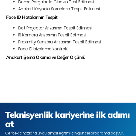
Demo Parçalar ile Cihazın Test Edilmesi
Anakart Kaynaklı Sorunların Tespit Edilmesi
Face ID Hatalarının Tespiti
Dot Projector Arızasının Tespit Edilmesi
IR Kamera Arızasının Tespit Edilmesi
Proximity Sensörü Arızasının Tespit Edilmesi
Face ID hizalama kontrolü
Anakart Şema Okuma ve Değer Ölçümü
Teknisyenlik kariyerine ilk adımı
at
Gerçek cihazlarla uygulamalı eğitim için güncel programa başvur.