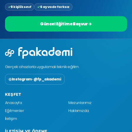
8 kişilik sınıf
6 ay vade farksız
Güncel Eğitime Başvur →
Gerçek cihazlarla uygulamalı teknik eğitim.
◎ Instagram · @fp_akademi
KEŞFET
Anasayfa
Mezunlarımız
Eğitmenler
Hakkımızda
İletişim
İLETIŞIM VE ÖDEME