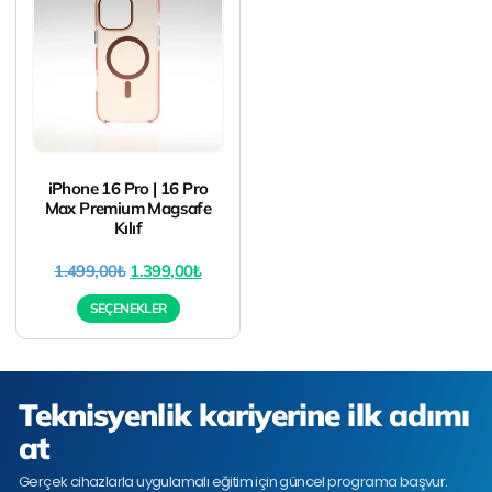
iPhone 16 Pro | 16 Pro
Max Premium Magsafe
Kılıf
1.499,00
₺
1.399,00
₺
SEÇENEKLER
Teknisyenlik kariyerine ilk adımı
at
Gerçek cihazlarla uygulamalı eğitim için güncel programa başvur.