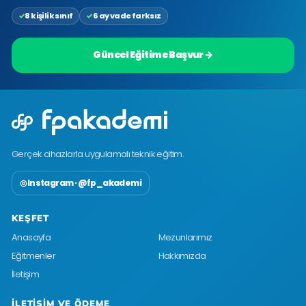
8 kişilik sınıf
6 ay vade farksız
Güncel Eğitime Başvur →
Gerçek cihazlarla uygulamalı teknik eğitim.
◎ Instagram · @fp_akademi
KEŞFET
Anasayfa
Mezunlarımız
Eğitmenler
Hakkımızda
İletişim
İLETIŞIM VE ÖDEME