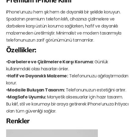
Premium iPhone Kılıfı
iPhone’unuzu hem şık hem de dayanıklı bir şekilde koruyun.
Spada’nın premium telefon kılıfı, cihazınızı çizilmelere ve
darbelere karşı üstün koruma sağlarken, hafif ve dayanıklı
malzemeden üretilmiştir. Minimalist ve modern tasarımıyla
telefonunuzun zarif görünümünü tamamlar.
Özellikler:
•Darbelere ve Çizilmelere Karşı Koruma:
Günlük
kullanımdaki olası hasarları önler.
•Hafif ve Dayanıklı Malzeme:
Telefonunuzu ağırlaştırmadan
korur.
•Moda ile Buluşan Tasarım:
Telefonunuzun estetiğini artırır.
•MagSafe Uyumlu:
Manyetik aksesuarlar için hazır tasarım.
Bu kılıf, stil ve korumayı bir araya getirerek iPhone’unuza ihtiyacı
olan tüm güvenliği sağlar.
Renkler