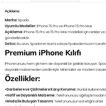
Açıklama
Marka:
Spada
Uyumlu Modeller:
iPhone 15 Pro ve iPhone 15 Pro Max
Açıklama:
iPhone 15 Pro ve 15 Pro Max modelleri için renkler ve kı
gönderilecektir.
Satıcı:
Bu ürün, Spada’nın resmi satıcısı Fpakademi.com tarafı
Premium iPhone Kılıfı
iPhone’unuzu hem şık hem de dayanıklı bir şekilde koruyun. Spada’
dayanıklı malzemeden üretilmiştir. Minimalist ve modern tasa
Özellikler:
•Darbelere ve Çizilmelere Karşı Koruma:
Günlük kullanımdaki
•Hafif ve Dayanıklı Malzeme:
Telefonunuzu ağırlaştırmadan k
•Moda ile Buluşan Tasarım:
Telefonunuzun estetiğini artırır.