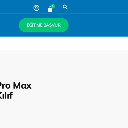
0
EĞITIME BAŞVUR
 Pro Max
lıf