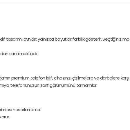
lıf tasarımı aynıdır; yalnızca boyutlar farklılık gösterir. Seçtiğiniz 
ndan sunulmaktadır.
nın premium telefon kılıfı, cihazınızı çizilmelere ve darbelere karş
rımıyla telefonunuzun zarif görünümünü tamamlar.
 olası hasarları önler.
orur.