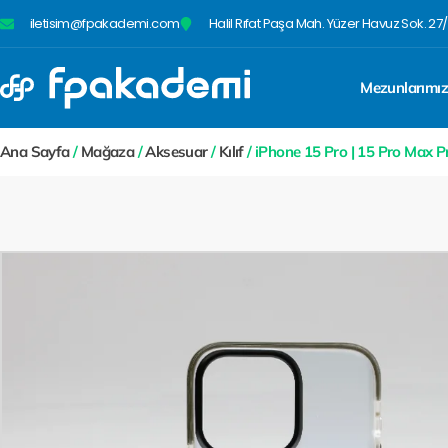
iletisim@fpakademi.com
Halil Rıfat Paşa Mah. Yüzer Havuz Sok. 27/
Mezunlarımı
Ana Sayfa
/
Mağaza
/
Aksesuar
/
Kılıf
/ iPhone 15 Pro | 15 Pro Max 