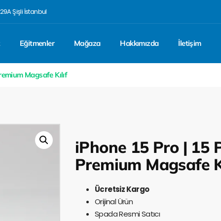
29A Şişli İstanbul
z
Eğitmenler
Mağaza
Hakkımızda
İletişim
Premium Magsafe Kılıf
iPhone 15 Pro | 15
Premium Magsafe Kı
Ücretsiz Kargo
Orijinal Ürün
Spada Resmi Satıcı