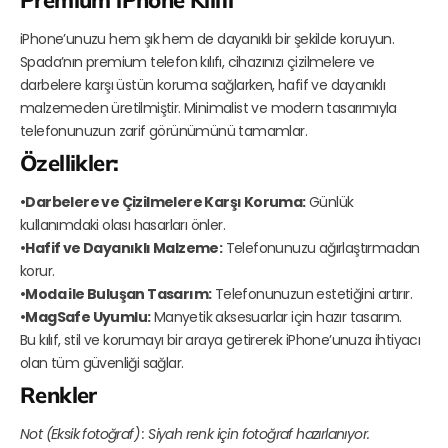
Premium iPhone Kılıfı
iPhone’unuzu hem şık hem de dayanıklı bir şekilde koruyun.
Spada’nın premium telefon kılıfı, cihazınızı çizilmelere ve
darbelere karşı üstün koruma sağlarken, hafif ve dayanıklı
malzemeden üretilmiştir. Minimalist ve modern tasarımıyla
telefonunuzun zarif görünümünü tamamlar.
Özellikler:
•Darbelere ve Çizilmelere Karşı Koruma:
Günlük
kullanımdaki olası hasarları önler.
•Hafif ve Dayanıklı Malzeme:
Telefonunuzu ağırlaştırmadan
korur.
•Moda ile Buluşan Tasarım:
Telefonunuzun estetiğini artırır.
•MagSafe Uyumlu:
Manyetik aksesuarlar için hazır tasarım.
Bu kılıf, stil ve korumayı bir araya getirerek iPhone’unuza ihtiyacı
olan tüm güvenliği sağlar.
Renkler
Not (Eksik fotoğraf) : Siyah renk için fotoğraf hazırlanıyor.