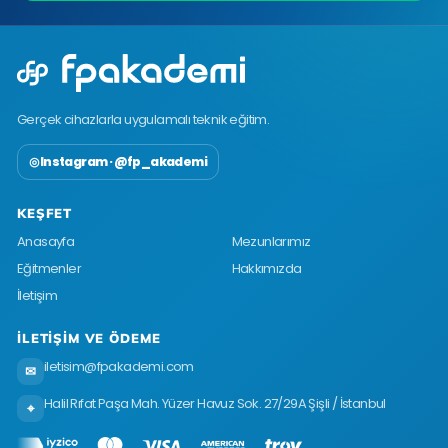
Gerçek cihazlarla uygulamalı teknik eğitim.
◎ Instagram · @fp_akademi
KEŞFET
Anasayfa
Mezunlarımız
Eğitmenler
Hakkımızda
İletişim
İLETIŞIM VE ÖDEME
iletisim@fpakademi.com
✉
Halil Rıfat Paşa Mah. Yüzer Havuz Sok. 27/29A Şişli / İstanbul
⌖