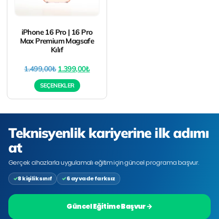
iPhone 16 Pro | 16 Pro
Max Premium Magsafe
Kılıf
1.499,00
₺
1.399,00
₺
SEÇENEKLER
Teknisyenlik kariyerine ilk adımı
at
Gerçek cihazlarla uygulamalı eğitim için güncel programa başvur.
8 kişilik sınıf
6 ay vade farksız
Güncel Eğitime Başvur →