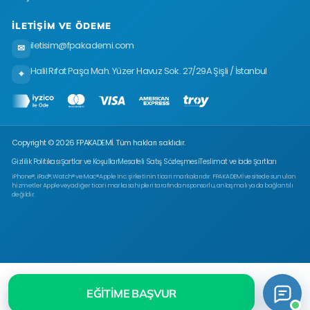
İLETIŞIM VE ÖDEME
iletisim@fpakademi.com
✉
Halil Rıfat Paşa Mah. Yüzer Havuz Sok. 27/29A Şişli / İstanbul
⌖
Copyright © 2026 FPAKADEMİ. Tüm hakları saklıdır.
Gizlilik Politikası
Şartlar ve Koşullar
Mesafeli Satış Sözleşmesi
Teslimat ve İade Şartları
iPhone®, iPad®, Watch® ve Mac® Apple Inc. şirketinin ticari markalarıdır. FPAKADEMİ ve sitede sunulan
hizmetler Apple veya diğer ticari marka sahipleri tarafından sponsorlu, anlaşmalı ya da bağlantılı
değildir.
EĞITIME BAŞVUR