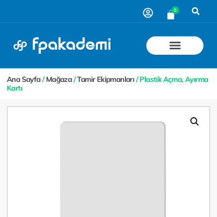
0
Ana Sayfa
/
Mağaza
/
Tamir Ekipmanları
/ Plastik Açma, Ayırma
Kartı