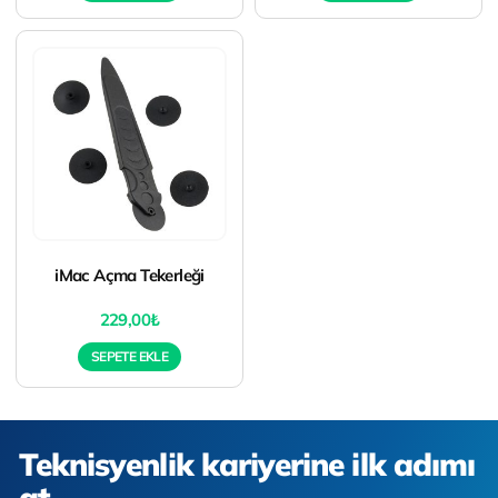
iMac Açma Tekerleği
229,00
₺
SEPETE EKLE
Teknisyenlik kariyerine ilk adımı
at