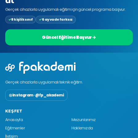
Gerçek cihazlarla uygulamalı eğitim için güncel programa başvur.
8 kişilik sınıf
6 ay vade farksız
Güncel Eğitime Başvur →
Gerçek cihazlarla uygulamalı teknik eğitim.
◎ Instagram · @fp_akademi
KEŞFET
Anasayfa
Mezunlarımız
Eğitmenler
Hakkımızda
İletişim